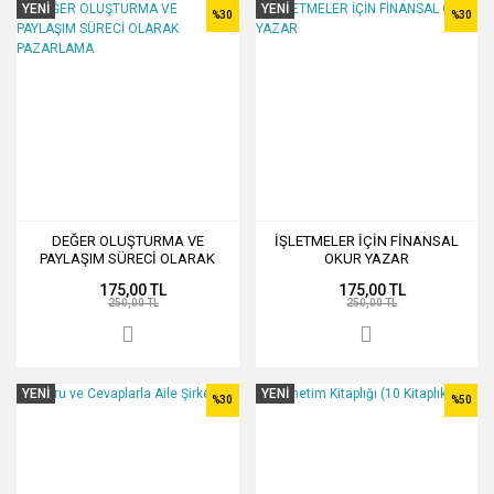
YENİ
YENİ
%30
%30
DEĞER OLUŞTURMA VE
İŞLETMELER İÇİN FİNANSAL
PAYLAŞIM SÜRECİ OLARAK
OKUR YAZAR
PAZARLAMA
175,00 TL
175,00 TL
250,00 TL
250,00 TL
YENİ
YENİ
%30
%50