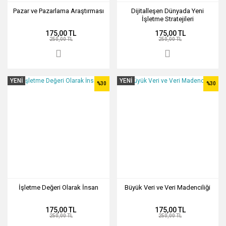
Pazar ve Pazarlama Araştırması
Dijitalleşen Dünyada Yeni
İşletme Stratejileri
175,00 TL
175,00 TL
250,00 TL
250,00 TL
YENİ
YENİ
%30
%30
İşletme Değeri Olarak İnsan
Büyük Veri ve Veri Madenciliği
175,00 TL
175,00 TL
250,00 TL
250,00 TL