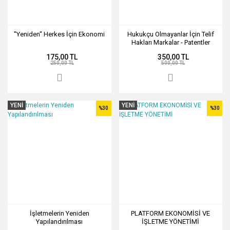
''Yeniden'' Herkes İçin Ekonomi
Hukukçu Olmayanlar İçin Telif
Hakları Markalar - Patentler
175,00 TL
350,00 TL
250,00 TL
500,00 TL
YENİ
YENİ
%30
%30
İşletmelerin Yeniden
PLATFORM EKONOMİSİ VE
Yapılandırılması
İŞLETME YÖNETİMİ