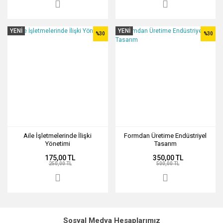
YENİ
YENİ
%30
%30
Aile İşletmelerinde İlişki
Formdan Üretime Endüstriyel
Yönetimi
Tasarım
175,00 TL
350,00 TL
250,00 TL
500,00 TL
Sosyal Medya Hesaplarımız