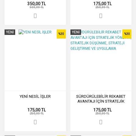
350,00 TL
175,00 TL
500,00 TL
250,00 TL
YENİ
YENİ
%30
%30
YENİ NESİL İŞLER
SÜRDÜRÜLEBİLİR REKABET
AVANTAJI İÇİN STRATEJİK
YÖNETİM, STRATEJİK
175,00 TL
175,00 TL
DÜŞÜNME, STRATEJİ
250,00 TL
250,00 TL
GELİŞTİRME VE UYGULAMA