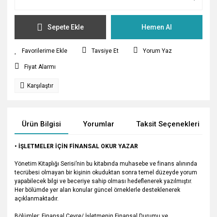
Sepete Ekle
Hemen Al
Tavsiye Et
Yorum Yaz
Fiyat Alarmı
Karşılaştır
Ürün Bilgisi
Yorumlar
Taksit Seçenekleri
• İŞLETMELER İÇİN FİNANSAL OKUR YAZAR
Yönetim Kitaplığı Serisi’nin bu kitabında muhasebe ve finans alınında
tecrübesi olmayan bir kişinin okuduktan sonra temel düzeyde yorum
yapabilecek bilgi ve beceriye sahip olması hedeflenerek yazılmıştır.
Her bölümde yer alan konular güncel örneklerle desteklenerek
açıklanmaktadır.
Bölümler: Finansal Çevre/ İşletmenin Finansal Durumu ve