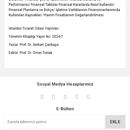
Performansı/ Finansal Tablolar Finansal Kararlarda Nasıl Kullanılır/
Finansal Planlama ve Bütçe/ İşletme Varlıklarının Finansmanlarınında
Kullanılan Kaynaklar/ Ytaırım Fırsatlarının Değerlandirilmesi
İstanbul Ticaret Odası Yayınları
Yönetim Kitaplığı Yayın No: 2024-7
Yazar: Prof. Dr. Serkan Çankaya
Editör: Prof. Dr. Ömer Torlak
Bu ürünün fiyat bilgisi, resim, ürün açıklamalarında ve diğer
konularda yetersiz gördüğünüz noktaları öneri formunu
Bu ürüne ilk yorumu siz yapın!
kullanarak tarafımıza iletebilirsiniz.
Sosyal Medya Hesaplarımız
Görüş ve önerileriniz için teşekkür ederiz.
Yorum Yaz
Ürün resmi kalitesiz, bozuk veya görüntülenemiyor.
E-Bülten
Ürün açıklamasında eksik bilgiler bulunuyor.
Ürün bilgilerinde hatalar bulunuyor.
EKLE
Ürün fiyatı diğer sitelerden daha pahalı.