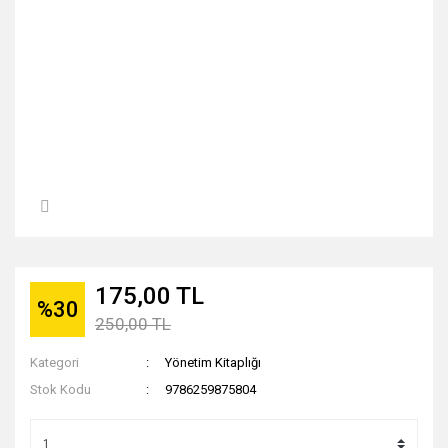
175,00 TL
%30
250,00 TL
Kategori
Yönetim Kitaplığı
Stok Kodu
9786259875804