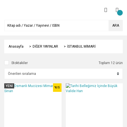
ARA
Anasayfa
DİĞER YAYINLAR
İSTANBUL MİMARİ
Stoktakiler
Toplam 12 ürün
YENİ
%15