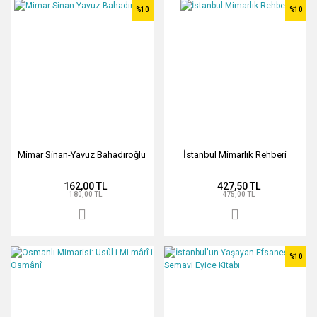
%10
%10
Mimar Sinan-Yavuz Bahadıroğlu
İstanbul Mimarlık Rehberi
162,00 TL
427,50 TL
180,00 TL
475,00 TL
%10