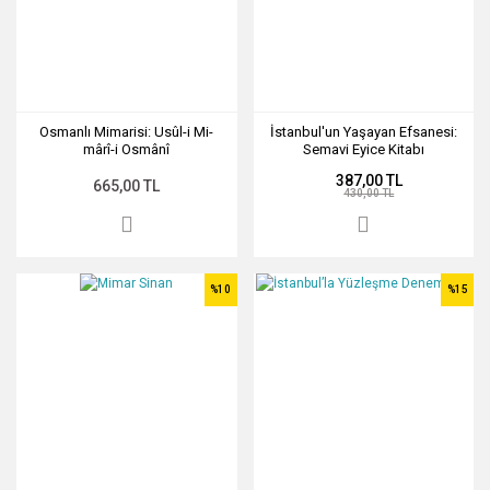
Osmanlı Mimarisi: Usûl-i Mi-
İstanbul'un Yaşayan Efsanesi:
mârî-i Osmânî
Semavi Eyice Kitabı
387,00 TL
665,00 TL
430,00 TL
%10
%15