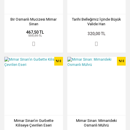
Bir Osmanlı Mucizesi Mimar
Tarihi Belleğimiz İçinde Büyük
Sinan
Valide Han
467,50 TL
320,00 TL
550,00 TL
%10
%10
Mimar Sinan’ın Gurbette
Mimar Sinan: Mimarideki
Kiliseye Çevrilen Eseri
Osmanlı Mührü