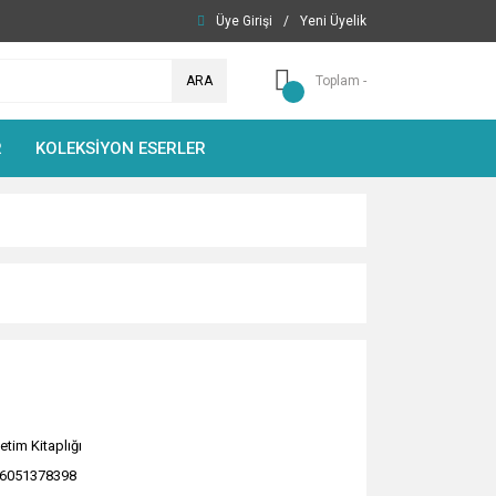
Üye Girişi
/
Yeni Üyelik
ARA
Toplam -
R
KOLEKSİYON ESERLER
etim Kitaplığı
6051378398