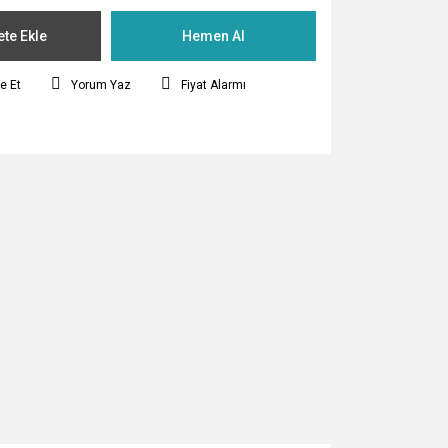
te Ekle
Hemen Al
e Et
Yorum Yaz
Fiyat Alarmı