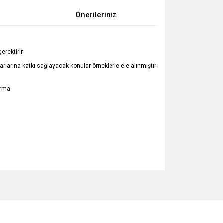
Önerileriniz
rektirir.
rarlarına katkı sağlayacak konular örneklerle ele alınmıştır
ırma
za iletebilirsiniz.