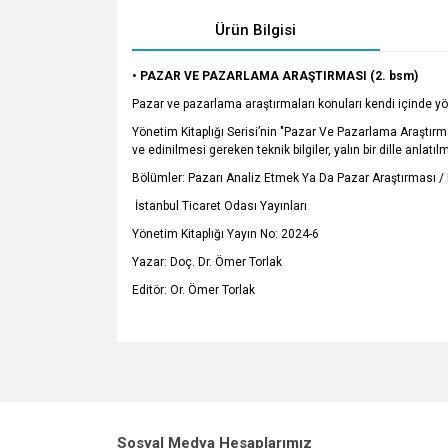
Ürün Bilgisi
• PAZAR VE PAZARLAMA ARAŞTIRMASI (2. bsm)
Pazar ve pazarlama araştırmaları konuları kendi içinde yön
Yönetim Kitaplığı Serisi’nin "Pazar Ve Pazarlama Araştırmas
ve edinilmesi gereken teknik bilgiler, yalın bir dille anlatıl
Bölümler: Pazarı Analiz Etmek Ya Da Pazar Araştırması /
İstanbul Ticaret Odası Yayınları
Yönetim Kitaplığı Yayın No: 2024-6
Yazar: Doç. Dr. Ömer Torlak
Editör: Or. Ömer Torlak
Bu ürünün fiyat bilgisi, resim, ürün açıklamalarında v
Görüş ve önerileriniz için teşekkür ederiz.
Ürün resmi kalitesiz, bozuk veya görüntülenemiyo
Sosyal Medya Hesaplarımız