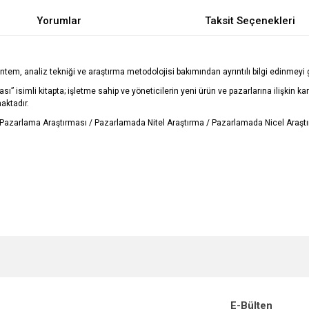
Yorumlar
Taksit Seçenekleri
tem, analiz tekniği ve araştırma metodolojisi bakımından ayrıntılı bilgi edinmeyi ge
ı” isimli kitapta; işletme sahip ve yöneticilerin yeni ürün ve pazarlarına ilişkin ka
maktadır.
 Pazarlama Araştırması / Pazarlamada Nitel Araştırma / Pazarlamada Nicel Araşt
e diğer konularda yetersiz gördüğünüz noktaları öneri formunu kullanarak tarafımı
Bu ürüne ilk yorumu siz yapın!
r.
Yorum Yaz
E-Bülten