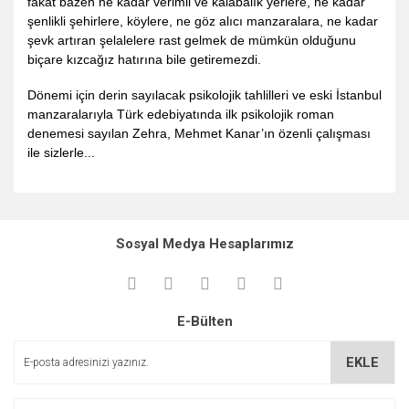
fakat bazen ne kadar verimli ve kalabalık yerlere, ne kadar
şenlikli şehirlere, köylere, ne göz alıcı manzaralara, ne kadar
şevk artıran şelalelere rast gelmek de mümkün olduğunu
biçare kızcağız hatırına bile getiremezdi.
Dönemi için derin sayılacak psikolojik tahlilleri ve eski İstanbul
manzaralarıyla Türk edebiyatında ilk psikolojik roman
denemesi sayılan Zehra, Mehmet Kanar’ın özenli çalışması
ile sizlerle...
Bu ürünün fiyat bilgisi, resim, ürün açıklamalarında ve diğer
konularda yetersiz gördüğünüz noktaları öneri formunu
Bu ürüne ilk yorumu siz yapın!
kullanarak tarafımıza iletebilirsiniz.
Sosyal Medya Hesaplarımız
Görüş ve önerileriniz için teşekkür ederiz.
Yorum Yaz
Ürün resmi kalitesiz, bozuk veya görüntülenemiyor.
E-Bülten
Ürün açıklamasında eksik bilgiler bulunuyor.
Ürün bilgilerinde hatalar bulunuyor.
EKLE
Ürün fiyatı diğer sitelerden daha pahalı.
Bu ürüne benzer farklı alternatifler olmalı.