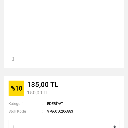
135,00 TL
%10
150,00 TL
Kategori
EDEBİYAT
Stok Kodu
9786050206883