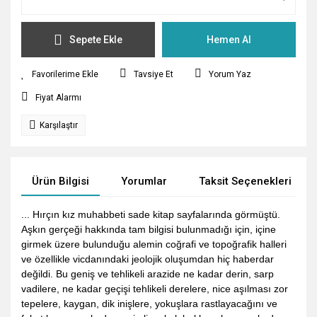
Sepete Ekle
Hemen Al
Tavsiye Et
Yorum Yaz
Fiyat Alarmı
Karşılaştır
Ürün Bilgisi
Yorumlar
Taksit Seçenekleri
... Hırçın kız muhabbeti sade kitap sayfalarında görmüştü.
Aşkın gerçeği hakkında tam bilgisi bulunmadığı için, içine
girmek üzere bulunduğu alemin coğrafi ve topoğrafik halleri
ve özellikle vicdanındaki jeolojik oluşumdan hiç haberdar
değildi. Bu geniş ve tehlikeli arazide ne kadar derin, sarp
vadilere, ne kadar geçişi tehlikeli derelere, nice aşılması zor
tepelere, kaygan, dik inişlere, yokuşlara rastlayacağını ve