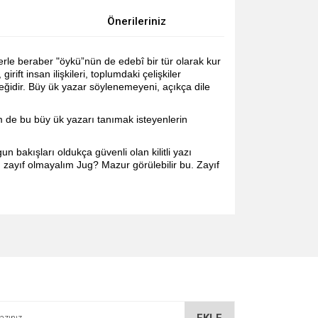
Önerileriniz
erle beraber "öykü”nün de edebî bir tür olarak kur
irift insan ilişkileri, toplumdaki çelişkiler
eğidir. Büy ük yazar söylenemeyeni, açıkça dile
 de bu büy ük yazarı tanımak isteyenlerin
un bakışları oldukça güvenli olan kilitli yazı
 zayıf olmayalım Jug? Mazur görülebilir bu. Zayıf
za iletebilirsiniz.