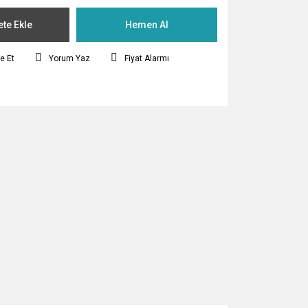
te Ekle
Hemen Al
e Et
Yorum Yaz
Fiyat Alarmı