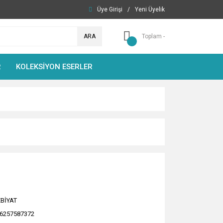
Üye Girişi
/
Yeni Üyelik
ARA
Toplam -
R
KOLEKSİYON ESERLER
BİYAT
6257587372