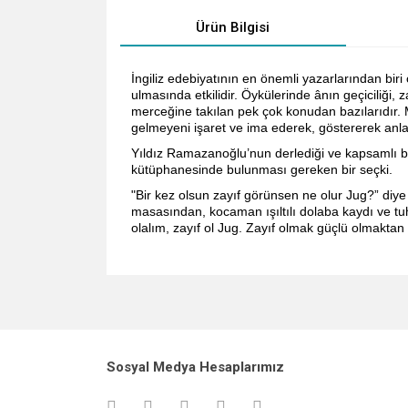
Ürün Bilgisi
İngiliz edebiyatının en önemli yazarlarından bir
ulmasında etkilidir. Öykülerinde ânın geçiciliği, za
merceğine takılan pek çok konudan bazılarıdır. 
gelmeyeni işaret ve ima ederek, göstererek anlat
Yıldız Ramazanoğlu’nun derlediği ve kapsamlı b
kütüphanesinde bulunması gereken bir seçki.
"Bir kez olsun zayıf görünsen ne olur Jug?” diye şi
masasından, kocaman ışıltılı dolaba kaydı ve tu
olalım, zayıf ol Jug. Zayıf olmak güçlü olmaktan
Bu ürünün fiyat bilgisi, resim, ürün açıklamalarında v
Görüş ve önerileriniz için teşekkür ederiz.
Ürün resmi kalitesiz, bozuk veya görüntülenemiyo
Sosyal Medya Hesaplarımız
Ürün açıklamasında eksik bilgiler bulunuyor.
Ürün bilgilerinde hatalar bulunuyor.