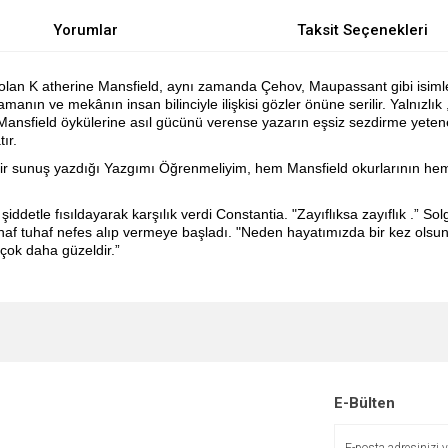
Yorumlar
Taksit Seçenekleri
i olan K atherine Mansfield, aynı zamanda Çehov, Maupassant gibi isiml
manın ve mekânın insan bilinciyle ilişkisi gözler önüne serilir. Yalnızlık , g
Mansfield öykülerine asıl gücünü verense yazarın eşsiz sezdirme yeten
ır.
ir sunuş yazdığı Yazgımı Öğrenmeliyim, hem Mansfield okurlarının hem
ddetle fısıldayarak karşılık verdi Constantia. "Zayıflıksa zayıflık .” Solg
haf tuhaf nefes alıp vermeye başladı. "Neden hayatımızda bir kez olsun
 çok daha güzeldir.”
e diğer konularda yetersiz gördüğünüz noktaları öneri formunu kullanarak tarafımı
Bu ürüne ilk yorumu siz yapın!
r.
Yorum Yaz
E-Bülten