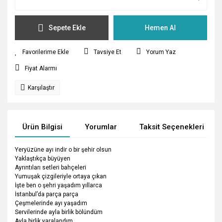
Sepete Ekle
Hemen Al
Tavsiye Et
Yorum Yaz
Fiyat Alarmı
Karşılaştır
Ürün Bilgisi
Yorumlar
Taksit Seçenekleri
Yeryüzüne ayı indir o bir şehir olsun
Yaklaştıkça büyüyen
Ayrıntıları setleri bahçeleri
Yumuşak çizgileriyle ortaya çıkan
İşte ben o şehri yaşadım yıllarca
İstanbul’da parça parça
Çeşmelerinde ayı yaşadım
Servilerinde ayla birlik bölündüm
Ayla birlik yaralandım