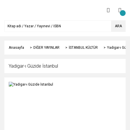
ARA
Anasayfa
DİĞER YAYINLAR
İSTANBUL KÜLTÜR
Yadigar-ı Güzi
Yadigar-ı Güzide İstanbul