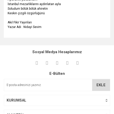
İstanbul mezarlıklarını aydınlatan ayla
Soludum bölük bölük ahiretin
Keskin çizgili özgürlüğünü
Akıl Fikir Yayınları
Yazar Adı : Nidayi Sevim
Bu ürünün fiyat bilgisi, resim, ürün açıklamalarında ve diğer
konularda yetersiz gördüğünüz noktaları öneri formunu
Bu ürüne ilk yorumu siz yapın!
kullanarak tarafımıza iletebilirsiniz.
Sosyal Medya Hesaplarımız
Görüş ve önerileriniz için teşekkür ederiz.
Yorum Yaz
Ürün resmi kalitesiz, bozuk veya görüntülenemiyor.
E-Bülten
Ürün açıklamasında eksik bilgiler bulunuyor.
Ürün bilgilerinde hatalar bulunuyor.
EKLE
Ürün fiyatı diğer sitelerden daha pahalı.
Bu ürüne benzer farklı alternatifler olmalı.
KURUMSAL