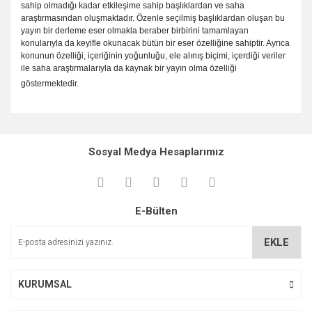
sahip olmadığı kadar etkileşime sahip başlıklardan ve saha
araştırmasından oluşmaktadır. Özenle seçilmiş başlıklardan oluşan bu
yayın bir derleme eser olmakla beraber birbirini tamamlayan
konularıyla da keyifle okunacak bütün bir eser özelliğine sahiptir. Ayrıca
konunun özelliği, içeriğinin yoğunluğu, ele alınış biçimi, içerdiği veriler
ile saha araştırmalarıyla da kaynak bir yayın olma özelliği
göstermektedir.
Bu ürünün fiyat bilgisi, resim, ürün açıklamalarında ve diğer
konularda yetersiz gördüğünüz noktaları öneri formunu
Bu ürüne ilk yorumu siz yapın!
kullanarak tarafımıza iletebilirsiniz.
Sosyal Medya Hesaplarımız
Görüş ve önerileriniz için teşekkür ederiz.
Yorum Yaz
Ürün resmi kalitesiz, bozuk veya görüntülenemiyor.
E-Bülten
Ürün açıklamasında eksik bilgiler bulunuyor.
Ürün bilgilerinde hatalar bulunuyor.
EKLE
Ürün fiyatı diğer sitelerden daha pahalı.
Bu ürüne benzer farklı alternatifler olmalı.
KURUMSAL