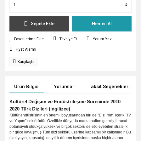
Sepete Ekle
Hemen Al
Tavsiye Et
Yorum Yaz
Fiyat Alarmı
Karşılaştır
Ürün Bilgisi
Yorumlar
Taksit Seçenekleri
Kültürel Değişim ve Endüstrileşme Sürecinde 2010-
2020 Türk Dizileri (ingilizce)
Kültür endüstrisinin en önemli boyutlarından biri de "Dizi, film, içerik, TV
ve Yapım” sektörüdür. Özellikle dünyada marka haline gelmiş, ihracat
potansiyeli oldukça yüksek ve birçok sektörü de etkileyebilen stratejik
bir güce kavuşmuş Türk dizi sektörü üzerine kapsamlı bir çalışmadır. Bu
özel yayın, kapsadığı on yıllık dönem içerisinde başka hiçbir alanın