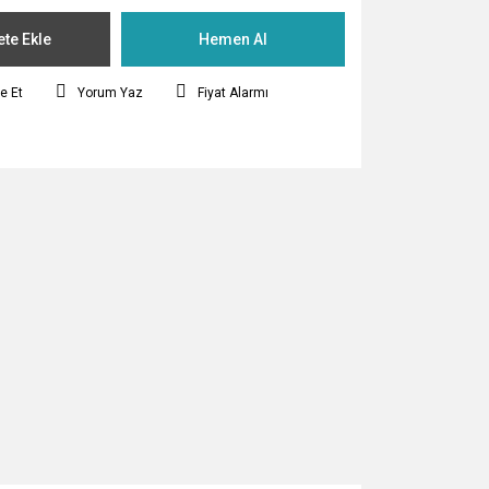
te Ekle
Hemen Al
e Et
Yorum Yaz
Fiyat Alarmı