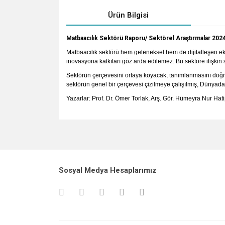
Ürün Bilgisi
Matbaacılık Sektörü Raporu/ Sektörel Araştırmalar 202
Matbaacılık sektörü hem geleneksel hem de dijitalleşen ek
inovasyona katkıları göz arda edilemez. Bu sektöre ilişkin s
Sektörün çerçevesini ortaya koyacak, tanımlanmasını doğru 
sektörün genel bir çerçevesi çizilmeye çalışılmış, Dünyada v
Yazarlar: Prof. Dr. Ömer Torlak, Arş. Gör. Hümeyra Nur Ha
Bu ürünün fiyat bilgisi, resim, ürün açıklamalarında v
Görüş ve önerileriniz için teşekkür ederiz.
Ürün resmi kalitesiz, bozuk veya görüntülenemiyo
Sosyal Medya Hesaplarımız
Ürün açıklamasında eksik bilgiler bulunuyor.
Ürün bilgilerinde hatalar bulunuyor.
Ürün fiyatı diğer sitelerden daha pahalı.
Bu ürüne benzer farklı alternatifler olmalı.