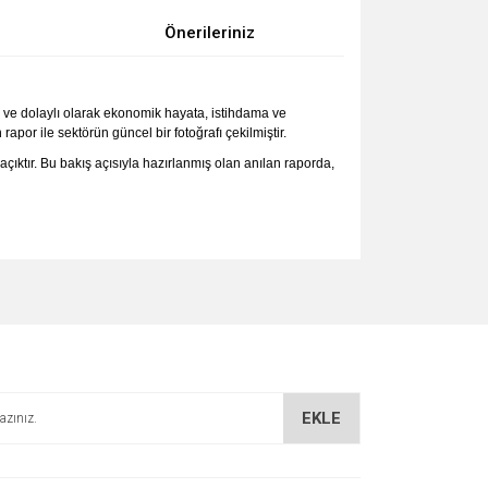
Önerileriniz
 ve dolaylı olarak ekonomik hayata, istihdama ve
apor ile sektörün güncel bir fotoğrafı çekilmiştir.
ıktır. Bu bakış açısıyla hazırlanmış olan anılan raporda,
za iletebilirsiniz.
EKLE