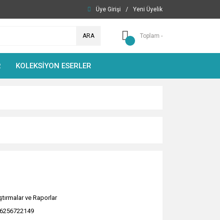
Üye Girişi
/
Yeni Üyelik
ARA
Toplam -
R
KOLEKSİYON ESERLER
ştırmalar ve Raporlar
6256722149