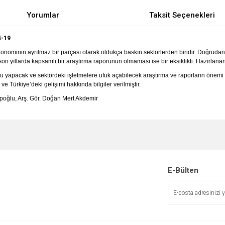
Yorumlar
Taksit Seçenekleri
4-19
onominin ayrılmaz bir parçası olarak oldukça baskın sektörlerden biridir. Doğrudan
on yıllarda kapsamlı bir araştırma raporunun olmaması ise bir eksiklikti. Hazırlanan r
yapacak ve sektördeki işletmelere ufuk açabilecek araştırma ve raporların önemi aç
e Türkiye’deki gelişimi hakkında bilgiler verilmiştir.
tipoğlu, Arş. Gör. Doğan Mert Akdemir
e diğer konularda yetersiz gördüğünüz noktaları öneri formunu kullanarak tarafımı
Bu ürüne ilk yorumu siz yapın!
r.
Yorum Yaz
E-Bülten