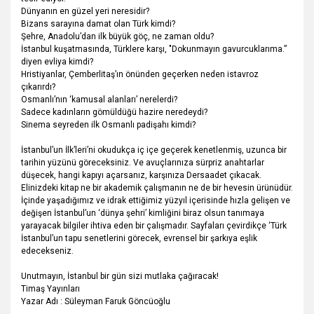
Dünyanın en güzel yeri neresidir?
Bizans sarayına damat olan Türk kimdi?
Şehre, Anadolu’dan ilk büyük göç, ne zaman oldu?
İstanbul kuşatmasında, Türklere karşı, "Dokunmayın gavurcuklarıma.”
diyen evliya kimdi?
Hristiyanlar, Çemberlitaş’ın önünden geçerken neden istavroz
çıkarırdı?
Osmanlı’nın ‘kamusal alanları’ nerelerdi?
Sadece kadınların gömüldüğü hazire neredeydi?
Sinema seyreden ilk Osmanlı padişahı kimdi?
İstanbul’un İlk’leri’ni okudukça iç içe geçerek kenetlenmiş, uzunca bir
tarihin yüzünü göreceksiniz. Ve avuçlarınıza sürpriz anahtarlar
düşecek, hangi kapıyı açarsanız, karşınıza Dersaadet çıkacak.
Elinizdeki kitap ne bir akademik çalışmanın ne de bir hevesin ürünüdür.
İçinde yaşadığımız ve idrak ettiğimiz yüzyıl içerisinde hızla gelişen ve
değişen İstanbul’un ‘dünya şehri’ kimliğini biraz olsun tanımaya
yarayacak bilgiler ihtiva eden bir çalışmadır. Sayfaları çevirdikçe ‘Türk
İstanbul’un tapu senetlerini görecek, evrensel bir şarkıya eşlik
edecekseniz.
Unutmayın, İstanbul bir gün sizi mutlaka çağıracak!
Timaş Yayınları
Yazar Adı : Süleyman Faruk Göncüoğlu