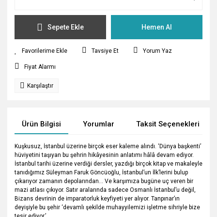
Sepete Ekle
Hemen Al
Tavsiye Et
Yorum Yaz
Fiyat Alarmı
Karşılaştır
Ürün Bilgisi
Yorumlar
Taksit Seçenekleri
Kuşkusuz, İstanbul üzerine birçok eser kaleme alındı. ‘Dünya başkenti’
hüviyetini taşıyan bu şehrin hikâyesinin anlatımı hâlâ devam ediyor.
İstanbul tarihi üzerine verdiği dersler, yazdığı birçok kitap ve makaleyle
tanıdığımız Süleyman Faruk Göncüoğlu, İstanbul’un İlk’lerini bulup
çıkarıyor zamanın depolarından… Ve karşımıza bugüne uç veren bir
mazi atlası çıkıyor. Satır aralarında sadece Osmanlı İstanbul’u değil,
Bizans devrinin de imparatorluk keyfiyeti yer alıyor. Tanpınar’ın
deyişiyle bu şehir ‘devamlı şekilde muhayyilemizi işletme sihriyle bize
tesir ediyor.’