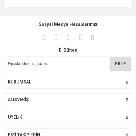
Bu ürünün fiyat bilgisi, resim, ürün açıklamalarında ve diğer
konularda yetersiz gördüğünüz noktaları öneri formunu
Bu ürüne ilk yorumu siz yapın!
kullanarak tarafımıza iletebilirsiniz.
Sosyal Medya Hesaplarımız
Görüş ve önerileriniz için teşekkür ederiz.
Yorum Yaz
Ürün resmi kalitesiz, bozuk veya görüntülenemiyor.
E-Bülten
Ürün açıklamasında eksik bilgiler bulunuyor.
Ürün bilgilerinde hatalar bulunuyor.
EKLE
Ürün fiyatı diğer sitelerden daha pahalı.
Bu ürüne benzer farklı alternatifler olmalı.
KURUMSAL
ALIŞVERİŞ
Gönder
ÜYELİK
BİZİ TAKİP EDİN