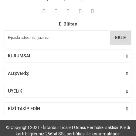
Görüş ve önerileriniz için teşekkür ederiz.
Yorum Yaz
Ürün resmi kalitesiz, bozuk veya görüntülenemiyor.
E-Bülten
Ürün açıklamasında eksik bilgiler bulunuyor.
Ürün bilgilerinde hatalar bulunuyor.
EKLE
Ürün fiyatı diğer sitelerden daha pahalı.
Bu ürüne benzer farklı alternatifler olmalı.
KURUMSAL
ALIŞVERİŞ
Gönder
ÜYELİK
BİZİ TAKİP EDİN
© Copyright 2021 - İstanbul Ticaret Odası, Her hakkı saklıdır. Kredi
kartı bilgileriniz 256bit SSL sertifikası ile korunmaktadır.