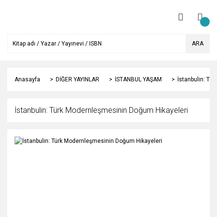
ARA
Anasayfa
DİĞER YAYINLAR
İSTANBUL YAŞAM
İstanbulin: Tü
İstanbulin: Türk Modernleşmesinin Doğum Hikayeleri