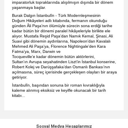
imparatorluk topraklarında alışılmışın dışında bir dönem
yaşanmaya başlar.
Burak Dalgın İstanbulîn - Türk Modernleşmesinin
Doğum Hikâyeleri adlı kitabında, fermanın okunduğu
günden Âli Paşa’nın ölümüyle sürecin sona erdiği tarihe
kadar bütün bir dönemi paralel hikâyeleriyle birlikte ele
alıyor. Mustafa Reşid Paşa’dan Namık Kemal, Şinasi, Ali
Suavi gibi dönemin aydınlarına, Napoleon’dan Kavalalı
Mehmed Ali Paşa’ya, Florence Nightingale’den Kara
Fatma’ya, Marx, Darwin ve
Tocqueville’e kadar dönemin bütün aktörlerini,
Sultan’ın Avrupa seyahatinden Liszt’in İstanbul konserine,
Robert Kolej ve Darüşşafaka’dan Osmanlı Bankası’nın
açılmasına, süreç içerisinde gerçekleşen olayları bir araya
getiriyor.
İstanbulîn, başından sonuna bir roman kıvraklığıyla
kaleme alınmış eksiksiz ve keyifle okunacak bir tarih
kitabı...
Bu ürünün fiyat bilgisi, resim, ürün açıklamalarında ve diğer
konularda yetersiz gördüğünüz noktaları öneri formunu
Bu ürüne ilk yorumu siz yapın!
kullanarak tarafımıza iletebilirsiniz.
Sosyal Medya Hesaplarımız