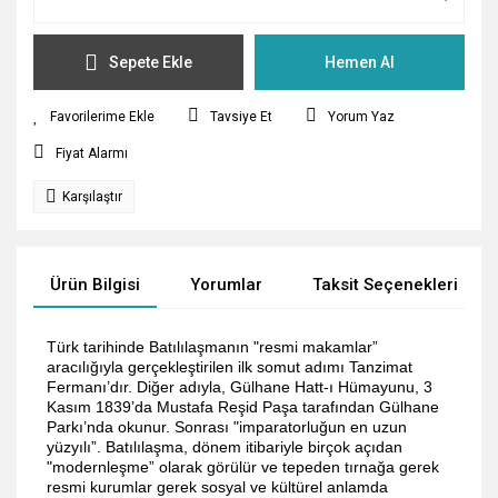
Sepete Ekle
Hemen Al
Tavsiye Et
Yorum Yaz
Fiyat Alarmı
Karşılaştır
Ürün Bilgisi
Yorumlar
Taksit Seçenekleri
Türk tarihinde Batılılaşmanın "resmi makamlar”
aracılığıyla gerçekleştirilen ilk somut adımı Tanzimat
Fermanı’dır. Diğer adıyla, Gülhane Hatt-ı Hümayunu, 3
Kasım 1839’da Mustafa Reşid Paşa tarafından Gülhane
Parkı’nda okunur. Sonrası "imparatorluğun en uzun
yüzyılı”. Batılılaşma, dönem itibariyle birçok açıdan
"modernleşme” olarak görülür ve tepeden tırnağa gerek
resmi kurumlar gerek sosyal ve kültürel anlamda