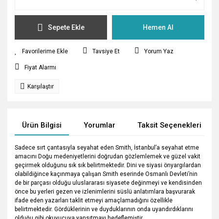
Sepete Ekle
Hemen Al
Tavsiye Et
Yorum Yaz
Fiyat Alarmı
Karşılaştır
Ürün Bilgisi
Yorumlar
Taksit Seçenekleri
Sadece sırt çantasıyla seyahat eden Smith, İstanbul’a seyahat etme
amacını Doğu medeniyetlerini doğrudan gözlemlemek ve güzel vakit
geçirmek olduğunu sık sık belirtmektedir. Dini ve siyasi önyargılardan
olabildiğince kaçınmaya çalışan Smith eserinde Osmanlı Devleti’nin
de bir parçası olduğu uluslararası siyasete değinmeyi ve kendisinden
önce bu yerleri gezen ve izlenimlerini süslü anlatımlara başvurarak
ifade eden yazarları taklit etmeyi amaçlamadığını özellikle
belirtmektedir. Gördüklerinin ve duyduklarının onda uyandırdıklarını
olduğu gibi okuyucuya yansıtmayı hedeflemiştir.