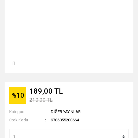
189,00 TL
%10
210,00 TL
Kategori
DİĞER YAYINLAR
Stok Kodu
9786055200664