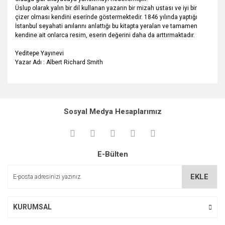
Üslup olarak yalın bir dil kullanan yazarın bir mizah ustası ve iyi bir
çizer olması kendini eserinde göstermektedir. 1846 yılında yaptığı
İstanbul seyahati anılarını anlattığı bu kitapta yeralan ve tamamen
kendine ait onlarca resim, eserin değerini daha da arttırmaktadır.
Yeditepe Yayınevi
Yazar Adı : Albert Richard Smith
Bu ürünün fiyat bilgisi, resim, ürün açıklamalarında ve diğer
konularda yetersiz gördüğünüz noktaları öneri formunu
Bu ürüne ilk yorumu siz yapın!
kullanarak tarafımıza iletebilirsiniz.
Sosyal Medya Hesaplarımız
Görüş ve önerileriniz için teşekkür ederiz.
Yorum Yaz
Ürün resmi kalitesiz, bozuk veya görüntülenemiyor.
E-Bülten
Ürün açıklamasında eksik bilgiler bulunuyor.
Ürün bilgilerinde hatalar bulunuyor.
EKLE
Ürün fiyatı diğer sitelerden daha pahalı.
Bu ürüne benzer farklı alternatifler olmalı.
KURUMSAL