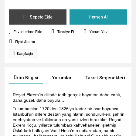
Sepete Ekle
Hemen Al
Tavsiye Et
Yorum Yaz
Fiyat Alarmı
Karşılaştır
Ürün Bilgisi
Yorumlar
Taksit Seçenekleri
Reşad Ekrem’in dilinde tarih gerçek hayattan daha canlı,
daha güzel, daha büyülü…
Tulumbacılar, 1720’den 1826’ya kadar bir asır boyunca,
İstanbul’un dillere destan yangınlarını söndürürken, şehrin
edebiyatına ve folkloruna da yanık izleri bıraktılar. Reşad
Ekrem Koçu, yıllarca tulumbacı kahvehaneleri işletmiş
Üsküdarlı halk şairi Vasıf Hoca’nın notlarından, namlı