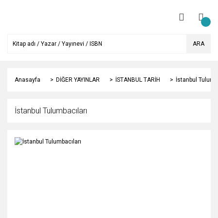
ARA
Anasayfa
DİĞER YAYINLAR
İSTANBUL TARİH
İstanbul Tulumb
İstanbul Tulumbacıları