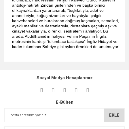
tulumbacı, halk ressamı ve şairi Kahveci Gürcü Nusret’in
antoloji-hatıratı Zindan Şiirleri’nden ve başka birinci
el kaynaklardan yararlanarak, "teşkilatıyla, adet ve
ananeleriyle, koğuş nizamları ve hayatıyla, çalgılı
kahvehaneleri ve buralardan doğmuş koşmaları, semaileri,
ayaklı manileri ve destanlarıyla, destanlara geçmiş aşk ve
cinayet vakalarıyla, o renkli, sesli alem”i anlatıyor. Bu
arada, Abdülhamid’in hafiyesi Fehim Paşa’nın İngiliz
metresinin kardeşi "tulumbacı taslakçısı” İngiliz Hidayet ve
kadın tulumbacı Bahriye gibi aykırı örnekleri de unutmuyor!
Bu ürünün fiyat bilgisi, resim, ürün açıklamalarında ve diğer
konularda yetersiz gördüğünüz noktaları öneri formunu
Bu ürüne ilk yorumu siz yapın!
kullanarak tarafımıza iletebilirsiniz.
Sosyal Medya Hesaplarımız
Görüş ve önerileriniz için teşekkür ederiz.
Yorum Yaz
Ürün resmi kalitesiz, bozuk veya görüntülenemiyor.
E-Bülten
Ürün açıklamasında eksik bilgiler bulunuyor.
Ürün bilgilerinde hatalar bulunuyor.
EKLE
Ürün fiyatı diğer sitelerden daha pahalı.
Bu ürüne benzer farklı alternatifler olmalı.