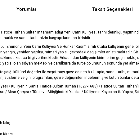
Yorumlar
Taksit Seçenekleri
a Hatice Turhan Sultan’ın tamamladığı Yeni Cami Külliyesi; tarihi derinliği, yapımın
arlık ve sanat tarihimizin başyapıtlarından birisidir.
anbul Eminönü: Yeni Cami Külliyesi Ve Hünkâr Kasrı” isimli kitaba külliyenin genel 
en yangın, yeniden yapılışı, mimari yapısı, çevredeki değişimler anlatılmaktadır. Bi
hakkında kısaca bilgi verilmektedir. Arkasından külliyenin birimlerine geçilmekte, s
iki yapısı olan sıbyan mektebi ve darülkurra da türbe bölümünün sonunda yer almak
şıdığı kültürel değerler ile yaşatmayı gaye edinen bu kitapta; sanat tarihi, mimarlık ta
leri, süsleme ve çini programları, çevre değişimleri incelenmiş ve bütün bunlar detayl
iyesi / Külliyenin Banisi Hatice Sultan Turhan (1627-1683) / Hatice Sultan Turhan
rı / Mısır Çarşısı / Türbe ve Bitişiğindeki Yapılar / Külliyenin Kaybolan İki Yapısı,
ıç
racı