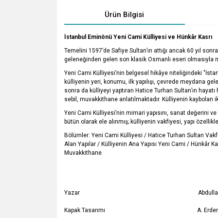
Ürün Bilgisi
İstanbul Eminönü Yeni Cami Külliyesi ve Hünkâr Kasrı
Temelini 1597’de Safiye Sultan’ın attığı ancak 60 yıl sonr
geleneğinden gelen son klasik Osmanlı eseri olmasıyla mim
Yeni Cami Külliyesi’nin belgesel hikâye niteliğindeki "İst
külliyenin yeri, konumu, ilk yapılışı, çevrede meydana gel
sonra da külliyeyi yaptıran Hatice Turhan Sultan’ın hayatı 
sebil, muvakkithane anlatılmaktadır. Külliyenin kaybolan 
Yeni Cami Külliyesi’nin mimari yapısını, sanat değerini ve ta
bütün olarak ele alınmış; külliyenin vakfiyesi, yapı özellik
Bölümler: Yeni Cami Külliyesi / Hatice Turhan Sultan Vakf
Alan Yapılar / Külliyenin Ana Yapısı Yeni Cami / Hünkâr Kas
Muvakkithane
Yazar Abdullah Kıl
Kapak Tasarımı A. Erdem Ki