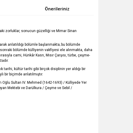
Önerileriniz
daki zorluklar, sonucun güzelliği ve Mimar Sinan
olarak anlatıldığı bölümle başlanmakta; bu bölümde
r sonraki bölümde külliyenin vakfiyesi ele alınmakta, daha
ırasıyla cami, Hünkâr Kasrı, Mısır Çarşısı, türbe, çeşme-
tadır.
rihi, kültür tarihi gibi birçok disiplinin yer aldığı bir
ı bir biçimde anlatılmıştır.
’ın Oğlu Sultan IV. Mehmed (1642-1693) / Külliyede Yer
 Sıbyan Mektebi ve Darülkura / Çeşme ve Sebil /