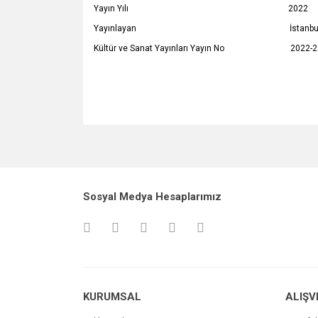
Yayın Yılı 2022
Yayınlayan İstanbul Ticare
Kültür ve Sanat Yayınları Yayın No 2022-2
Bu ürünün fiyat bilgisi, resim, ürün açıklamalarında v
Görüş ve önerileriniz için teşekkür ederiz.
Ürün resmi kalitesiz, bozuk veya görüntülenemiyo
Sosyal Medya Hesaplarımız
Ürün açıklamasında eksik bilgiler bulunuyor.
Ürün bilgilerinde hatalar bulunuyor.
Ürün fiyatı diğer sitelerden daha pahalı.
Bu ürüne benzer farklı alternatifler olmalı.
KURUMSAL
ALIŞV