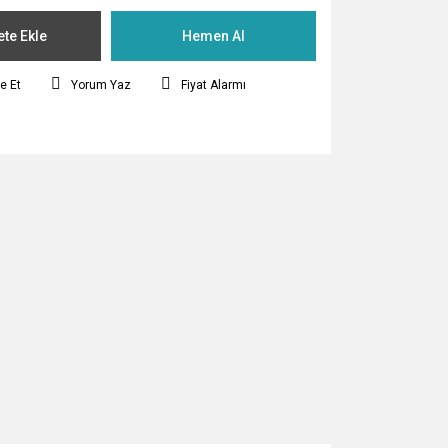
te Ekle
Hemen Al
e Et
Yorum Yaz
Fiyat Alarmı