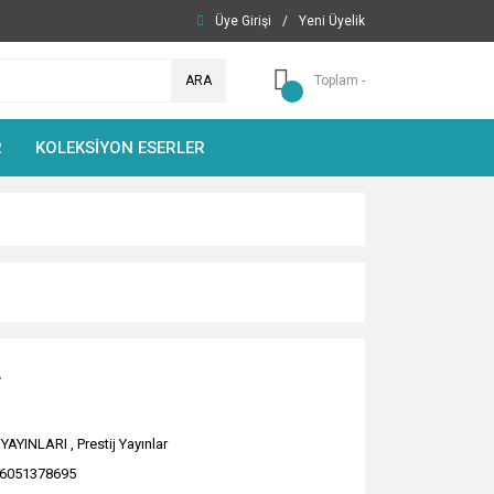
Üye Girişi
/
Yeni Üyelik
ARA
Toplam -
R
KOLEKSİYON ESERLER
L
 YAYINLARI
,
Prestij Yayınlar
6051378695