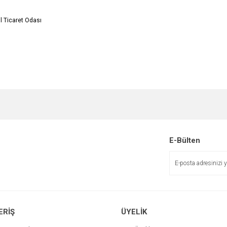
t Odası
e diğer konularda yetersiz gördüğünüz noktaları öneri formunu kullanarak tarafımı
Bu ürüne ilk yorumu siz yapın!
r.
Yorum Yaz
E-Bülten
ERİŞ
ÜYELİK