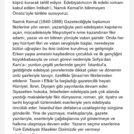
köprü kurarak tahlil ediyor. Edebiyatımızın ilk edebi romanı
kabul edilen İntibah’ı, Namık Kemal’in bilinmeyen
Önsöz’üyle birlikte sunuyoruz.
Namık Kemal (1840-1888) Gazeteciliğiyle toplumun
fikirlerine yön veren, yazarlığıyla yeni edebiyatın kapılarını
açan, mücadelesiyle Meşrutiyet’e ivme kazandıran fikir
adamı, yazar ve en bilinen yönüyle vatan şairidir. Onda her
şey hürriyet fikri ve vatan sevgisiyle başlar, neredeyse
bütün uğraşları bu ikisi üstüne kurulmuş ve gelişmiştir.
Erken yaşta annesini kaybedince çocukluk ve ilk gençliğini
büyükbabasıyla ve onun görevi nedeniyle Sofya’dan
Kars’a– yurdun çeşitli yerlerinde geçirir. İstanbul’a
geldiğinde edebiyat çevrelerinde dikkat çeker ve dönemin
ünlü şairleriyle tanışır, özellikle Şinasi’nin fikirlerinden
etkilenir. Tasvir-i Efkâr’la başladığı gazetecilik hayatı
Hürriyet, İbret, Diyojen gibi yayınlarda devam eder.
Siyasetten hukuka, felsefeden edebiyata pek çok alanda
yazdığı makaleleriyle fikir dünyasına; roman, şiir, tiyatro ve
tarihi biyografi türlerindeki eserleriyle yeni edebiyata
öncülük eder. İstanbul’dan defalarca uzaklaştırılıp sürgüne
gönderilir. Yine de yazmaya; mektuplarıyla, gazete
yazılarıyla, eserleriyle çağdaşlarına yol göstermeye ve
halkına ulaşmaya devam eder. Yazarın seçme eserlerine
Türk Edebiyatı Klasikler Dizimizde yer vermeyi