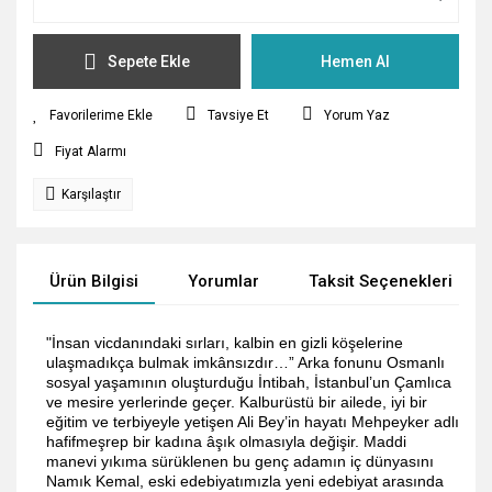
Sepete Ekle
Hemen Al
Tavsiye Et
Yorum Yaz
Fiyat Alarmı
Karşılaştır
Ürün Bilgisi
Yorumlar
Taksit Seçenekleri
"İnsan vicdanındaki sırları, kalbin en gizli köşelerine
ulaşmadıkça bulmak imkânsızdır…” Arka fonunu Osmanlı
sosyal yaşamının oluşturduğu İntibah, İstanbul’un Çamlıca
ve mesire yerlerinde geçer. Kalburüstü bir ailede, iyi bir
eğitim ve terbiyeyle yetişen Ali Bey’in hayatı Mehpeyker adlı
hafifmeşrep bir kadına âşık olmasıyla değişir. Maddi
manevi yıkıma sürüklenen bu genç adamın iç dünyasını
Namık Kemal, eski edebiyatımızla yeni edebiyat arasında