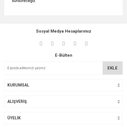
sürdüreceğiz.
Bu ürünün fiyat bilgisi, resim, ürün açıklamalarında ve diğer
konularda yetersiz gördüğünüz noktaları öneri formunu
Bu ürüne ilk yorumu siz yapın!
kullanarak tarafımıza iletebilirsiniz.
Sosyal Medya Hesaplarımız
Görüş ve önerileriniz için teşekkür ederiz.
Yorum Yaz
Ürün resmi kalitesiz, bozuk veya görüntülenemiyor.
E-Bülten
Ürün açıklamasında eksik bilgiler bulunuyor.
Ürün bilgilerinde hatalar bulunuyor.
EKLE
Ürün fiyatı diğer sitelerden daha pahalı.
Bu ürüne benzer farklı alternatifler olmalı.
KURUMSAL
ALIŞVERİŞ
Gönder
ÜYELİK