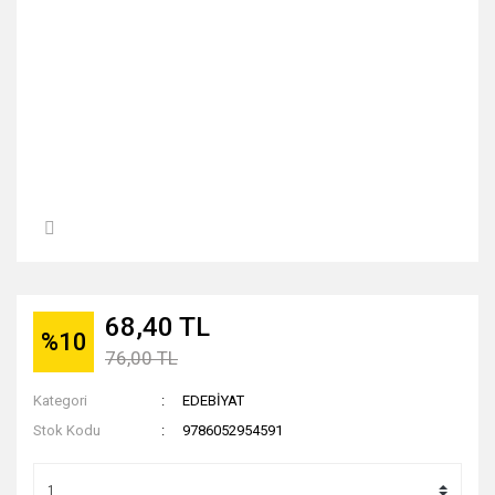
68,40 TL
%10
76,00 TL
Kategori
EDEBİYAT
Stok Kodu
9786052954591