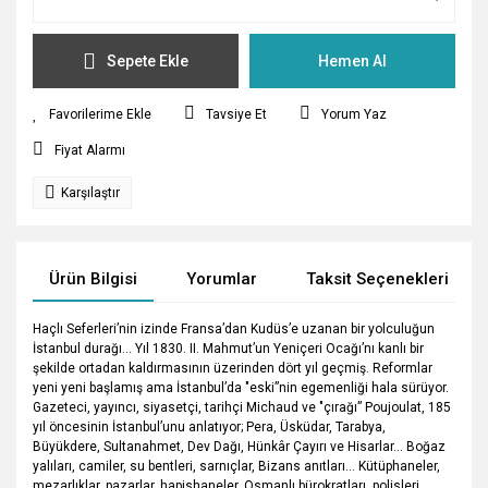
Sepete Ekle
Hemen Al
Tavsiye Et
Yorum Yaz
Fiyat Alarmı
Karşılaştır
Ürün Bilgisi
Yorumlar
Taksit Seçenekleri
Haçlı Seferleri’nin izinde Fransa’dan Kudüs’e uzanan bir yolculuğun
İstanbul durağı... Yıl 1830. II. Mahmut’un Yeniçeri Ocağı’nı kanlı bir
şekilde ortadan kaldırmasının üzerinden dört yıl geçmiş. Reformlar
yeni yeni başlamış ama İstanbul’da "eski”nin egemenliği hala sürüyor.
Gazeteci, yayıncı, siyasetçi, tarihçi Michaud ve "çırağı” Poujoulat, 185
yıl öncesinin İstanbul’unu anlatıyor; Pera, Üsküdar, Tarabya,
Büyükdere, Sultanahmet, Dev Dağı, Hünkâr Çayırı ve Hisarlar... Boğaz
yalıları, camiler, su bentleri, sarnıçlar, Bizans anıtları... Kütüphaneler,
mezarlıklar, pazarlar, hapishaneler. Osmanlı bürokratları, polisleri,