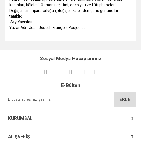
kadınları, köleleri. Osmanlı eğitimi, edebiyatı ve kütüphaneleri.
Değişen bir imparatorluğun, değişen kalbinden günü gününe bir
tanıklık.
Say Yayınları
Yazar Adı : Jean-Joseph François Poujoulat
Bu ürünün fiyat bilgisi, resim, ürün açıklamalarında ve diğer
konularda yetersiz gördüğünüz noktaları öneri formunu
Bu ürüne ilk yorumu siz yapın!
kullanarak tarafımıza iletebilirsiniz.
Sosyal Medya Hesaplarımız
Görüş ve önerileriniz için teşekkür ederiz.
Yorum Yaz
Ürün resmi kalitesiz, bozuk veya görüntülenemiyor.
E-Bülten
Ürün açıklamasında eksik bilgiler bulunuyor.
Ürün bilgilerinde hatalar bulunuyor.
EKLE
Ürün fiyatı diğer sitelerden daha pahalı.
Bu ürüne benzer farklı alternatifler olmalı.
KURUMSAL
ALIŞVERİŞ