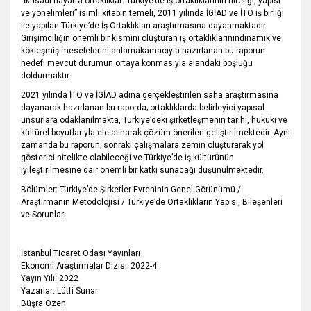
"İktisadi hayatta ortaklıklar: Türkiye’de iş ortaklıklarının niteliği, yapısı
ve yönelimleri” isimli kitabın temeli, 2011 yılında İGİAD ve İTO iş birliği
ile yapılan Türkiye’de İş Ortaklıkları araştırmasına dayanmaktadır.
Girişimciliğin önemli bir kısmını oluşturan iş ortaklıklarınındinamik ve
kökleşmiş meselelerini anlamakamacıyla hazırlanan bu raporun
hedefi mevcut durumun ortaya konmasıyla alandaki boşluğu
doldurmaktır.
2021 yılında İTO ve İGİAD adına gerçekleştirilen saha araştırmasına
dayanarak hazırlanan bu raporda; ortaklıklarda belirleyici yapısal
unsurlara odaklanılmakta, Türkiye’deki şir­ketleşmenin tarihi, hukuki ve
kültürel boyutlarıyla ele alınarak çözüm önerileri geliştirilmektedir. Aynı
zamanda bu raporun; sonraki çalışmalara zemin oluşturarak yol
gösterici nitelikte olabileceği ve Türkiye’de iş kültürünün
iyileştirilmesine dair önemli bir katkı sunacağı düşünülmektedir.
Bölümler: Türkiye’de Şirketler Evreninin Genel Görünümü /
Araştırmanın Metodolojisi / Türkiye’de Ortaklıkların Yapısı, Bileşenleri
ve Sorunları
İstanbul Ticaret Odası Yayınları
Ekonomi Araştırmalar Dizisi; 2022-4
Yayın Yılı: 2022
Yazarlar: Lütfi Sunar
Büşra Özen