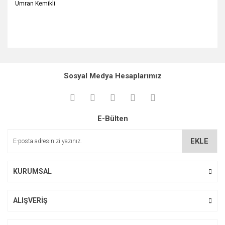
Umran Kemikli
Bu ürünün fiyat bilgisi, resim, ürün açıklamalarında ve diğer
konularda yetersiz gördüğünüz noktaları öneri formunu
Bu ürüne ilk yorumu siz yapın!
kullanarak tarafımıza iletebilirsiniz.
Sosyal Medya Hesaplarımız
Görüş ve önerileriniz için teşekkür ederiz.
Yorum Yaz
Ürün resmi kalitesiz, bozuk veya görüntülenemiyor.
E-Bülten
Ürün açıklamasında eksik bilgiler bulunuyor.
Ürün bilgilerinde hatalar bulunuyor.
EKLE
Ürün fiyatı diğer sitelerden daha pahalı.
Bu ürüne benzer farklı alternatifler olmalı.
KURUMSAL
ALIŞVERİŞ