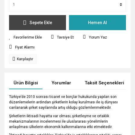
Sepete Ekle
Hemen Al
Tavsiye Et
Yorum Yaz
Fiyat Alarmı
Karşılaştır
Ürün Bilgisi
Yorumlar
Taksit Seçenekleri
Türkiye’de 2010 sonrası ticaret ve borçlar hukukunda yapılan son
düzenlemelerin ardından şirketlerin kolay kurulması ile iş dünyası
canlanarak şirket sayılarında artış olduğu gözlemlenmektedir.
Şirketlerin iktisadi hayatta var olması; şirketleşme ve ortak­lık
mekanizmalarının incelenmesi ile uluslararası yönelimlerin
anlaşılması ülkelerin ekonomik kalkınmalarına etki etmektedir.