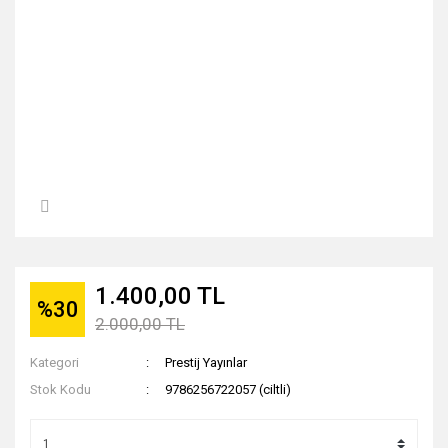
1.400,00 TL
%30
2.000,00 TL
Kategori
Prestij Yayınlar
Stok Kodu
9786256722057 (ciltli)