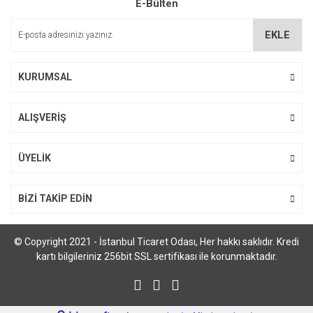
E-Bülten
Ürün açıklamasında eksik bilgiler bulunuyor.
Ürün bilgilerinde hatalar bulunuyor.
EKLE
Ürün fiyatı diğer sitelerden daha pahalı.
Bu ürüne benzer farklı alternatifler olmalı.
KURUMSAL
ALIŞVERİŞ
Gönder
ÜYELİK
BİZİ TAKİP EDİN
© Copyright 2021 - İstanbul Ticaret Odası, Her hakkı saklıdır. Kredi
kartı bilgileriniz 256bit SSL sertifikası ile korunmaktadır.