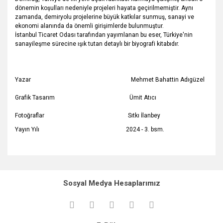
dönemin koşulları nedeniyle projeleri hayata geçirilmemiştir. Aynı
zamanda, demiryolu projelerine büyük katkılar sunmuş, sanayi ve
ekonomi alanında da önemli girişimlerde bulunmuştur.
İstanbul Ticaret Odası tarafından yayımlanan bu eser, Türkiye'nin
sanayileşme sürecine ışık tutan detaylı bir biyografi kitabıdır.
Yazar Mehmet Bahattin Adıgüzel
Grafik Tasarım Ümit Atıcı
Fotoğraflar Sıtkı İlanbey
Yayın Yılı 2024 - 3. bsm.
Bu ürünün fiyat bilgisi, resim, ürün açıklamalarında ve diğer
konularda yetersiz gördüğünüz noktaları öneri formunu
Bu ürüne ilk yorumu siz yapın!
kullanarak tarafımıza iletebilirsiniz.
Sosyal Medya Hesaplarımız
Görüş ve önerileriniz için teşekkür ederiz.
Yorum Yaz
Ürün resmi kalitesiz, bozuk veya görüntülenemiyor.