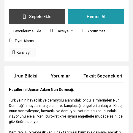
Sepete Ekle
Hemen Al
Tavsiye Et
Yorum Yaz
Fiyat Alarmı
Karşılaştır
Ürün Bilgisi
Yorumlar
Taksit Seçenekleri
Hayallerini Uçuran Adam Nuri Demirağ:
Türkiye'nin havacılık ve demiryolu alanındaki öncü isimlerinden Nuri
Demirağ'ın hayatını, projelerini ve karşılaştığı engelleri anlatıyor. Kitap,
onun sanayileşme, havacılık ve demiryolu yatırımları konusundaki
vizyonunu ele alırken, bürokratik ve siyasi engellerle mücadelesini de
göz önüne seriyor.
Demirağ, Türkiye'de ilk yerli uçak fabrikası kurmaya çalışmış ancak o