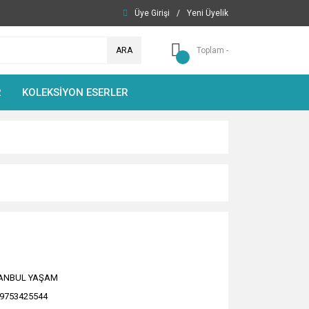
Üye Girişi
/
Yeni Üyelik
ARA
Toplam -
R
KOLEKSİYON ESERLER
TANBUL YAŞAM
9753425544