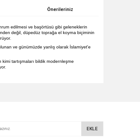
Önerileriniz
ahrum edilmesi ve başörtüsü gibi geleneklerin
özünden değil, düpedüz toprağa el koyma biçiminin
rüyor.
 bulunan ve günümüzde yanlış olarak İslamiyet'e
n kimi tartışmaları bildik modernleşme
yor.
za iletebilirsiniz.
EKLE