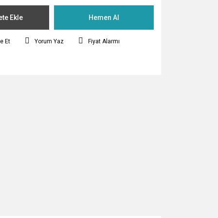
te Ekle
Hemen Al
e Et
Yorum Yaz
Fiyat Alarmı