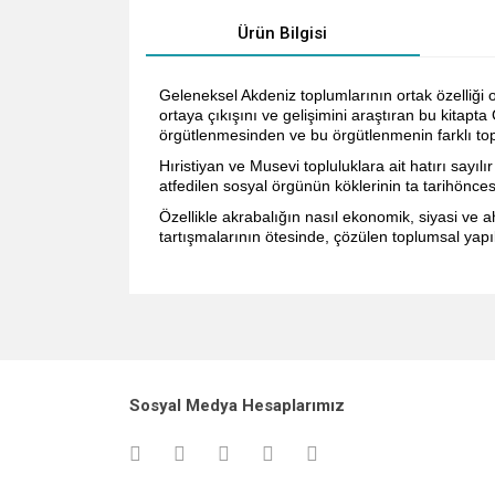
Ürün Bilgisi
Geleneksel Akdeniz toplumlarının ortak özelliği 
ortaya çıkışını ve gelişimini araştıran bu kitapt
örgütlenmesinden ve bu örgütlenmenin farklı top
Hıristiyan ve Musevi topluluklara ait hatırı say
atfedilen sosyal örgünün köklerinin ta tarihöncesi
Özellikle akrabalığın nasıl ekonomik, siyasi ve 
tartışmalarının ötesinde, çözülen toplumsal yapı
Bu ürünün fiyat bilgisi, resim, ürün açıklamalarında v
Görüş ve önerileriniz için teşekkür ederiz.
Ürün resmi kalitesiz, bozuk veya görüntülenemiyo
Sosyal Medya Hesaplarımız
Ürün açıklamasında eksik bilgiler bulunuyor.
Ürün bilgilerinde hatalar bulunuyor.
Ürün fiyatı diğer sitelerden daha pahalı.