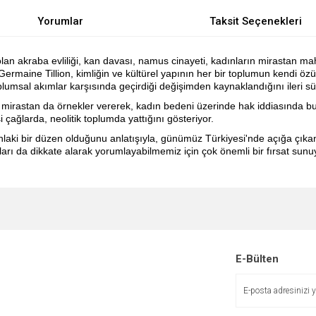
Yorumlar
Taksit Seçenekleri
olan akraba evliliği, kan davası, namus cinayeti, kadınların mirastan m
a Germaine Tillion, kimliğin ve kültürel yapının her bir toplumun kendi 
lumsal akımlar karşısında geçirdiği değişimden kaynaklandığını ileri sü
ılır mirastan da örnekler vererek, kadın bedeni üzerinde hak iddiasında
 çağlarda, neolitik toplumda yattığını gösteriyor.
ahlaki bir düzen olduğunu anlatışıyla, günümüz Türkiyesi'nde açığa çıka
ları da dikkate alarak yorumlayabilmemiz için çok önemli bir fırsat sunu
e diğer konularda yetersiz gördüğünüz noktaları öneri formunu kullanarak tarafımı
Bu ürüne ilk yorumu siz yapın!
r.
Yorum Yaz
E-Bülten