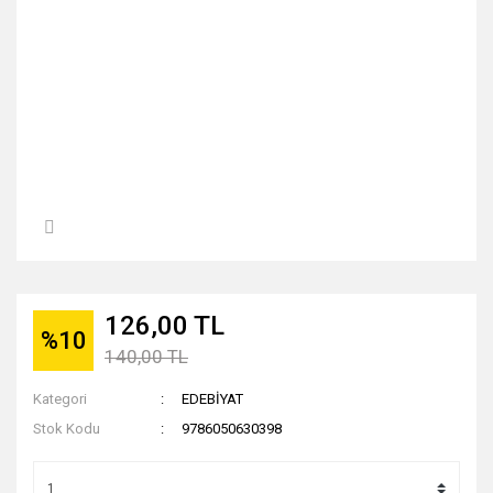
126,00 TL
%10
140,00 TL
Kategori
EDEBİYAT
Stok Kodu
9786050630398