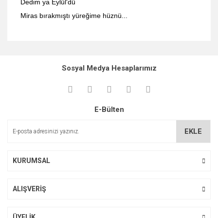
Dedim ya Eylül'dü
Miras bırakmıştı yüreğime hüznü...
Bu ürünün fiyat bilgisi, resim, ürün açıklamalarında ve diğer
konularda yetersiz gördüğünüz noktaları öneri formunu
Bu ürüne ilk yorumu siz yapın!
kullanarak tarafımıza iletebilirsiniz.
Sosyal Medya Hesaplarımız
Görüş ve önerileriniz için teşekkür ederiz.
Yorum Yaz
Ürün resmi kalitesiz, bozuk veya görüntülenemiyor.
E-Bülten
Ürün açıklamasında eksik bilgiler bulunuyor.
Ürün bilgilerinde hatalar bulunuyor.
EKLE
Ürün fiyatı diğer sitelerden daha pahalı.
Bu ürüne benzer farklı alternatifler olmalı.
KURUMSAL
ALIŞVERİŞ
Gönder
ÜYELİK