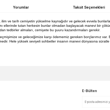
Yorumlar
Taksit Seçenekleri
, ilim ve tarih cemiyetin yükselme kaynağıdır ve gelecek evvela bunlarla i
tını ellerinde tutan herkesin bunlar olmadan başlayacak manevi bir çökü
adan tedbirler almaları, cemiyete bu şuuru kazandırmaları gerekir.
 geçmişimize ve geleceğimize karşı ödememiz gereken borçlarımız var. Bil
emedir. Hele yüksek seviyeli sohbetler insanın manevi dünyasına süratl
e diğer konularda yetersiz gördüğünüz noktaları öneri formunu kullanarak tarafımı
Bu ürüne ilk yorumu siz yapın!
r.
Yorum Yaz
E-Bülten