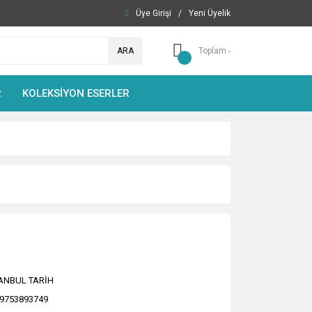
Üye Girişi
/
Yeni Üyelik
ARA
Toplam -
R
KOLEKSİYON ESERLER
ANBUL TARİH
9753893749