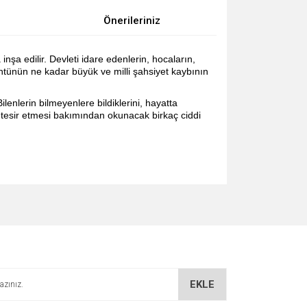
Önerileriniz
nşa edilir. Devleti idare edenlerin, hocaların,
ntünün ne kadar büyük ve milli şahsiyet kaybının
enlerin bilmeyenlere bildiklerini, hayatta
e tesir etmesi bakımından okunacak birkaç ciddi
za iletebilirsiniz.
EKLE