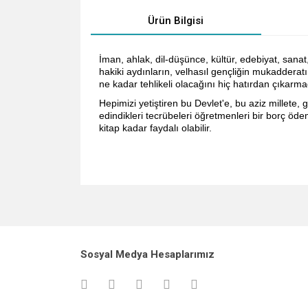
Ürün Bilgisi
İman, ahlak, dil-düşünce, kültür, edebiyat, sanat
hakiki aydınların, velhasıl gençliğin mukaddera
ne kadar tehlikeli olacağını hiç hatırdan çıkarm
Hepimizi yetiştiren bu Devlet'e, bu aziz millete,
edindikleri tecrübeleri öğretmenleri bir borç öd
kitap kadar faydalı olabilir.
Bu ürünün fiyat bilgisi, resim, ürün açıklamalarında v
Görüş ve önerileriniz için teşekkür ederiz.
Ürün resmi kalitesiz, bozuk veya görüntülenemiyo
Sosyal Medya Hesaplarımız
Ürün açıklamasında eksik bilgiler bulunuyor.
Ürün bilgilerinde hatalar bulunuyor.
Ürün fiyatı diğer sitelerden daha pahalı.