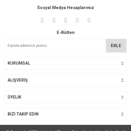
Bu ürüne ilk yorumu siz yapın!
kullanarak tarafımıza iletebilirsiniz.
Sosyal Medya Hesaplarımız
Görüş ve önerileriniz için teşekkür ederiz.
Yorum Yaz
Ürün resmi kalitesiz, bozuk veya görüntülenemiyor.
E-Bülten
Ürün açıklamasında eksik bilgiler bulunuyor.
Ürün bilgilerinde hatalar bulunuyor.
EKLE
Ürün fiyatı diğer sitelerden daha pahalı.
Bu ürüne benzer farklı alternatifler olmalı.
KURUMSAL
ALIŞVERİŞ
Gönder
ÜYELİK
BİZİ TAKİP EDİN