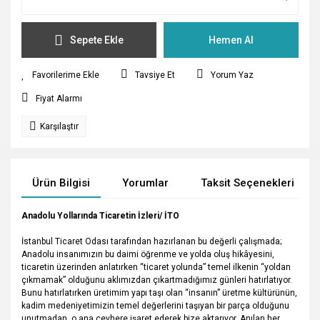
Sepete Ekle
Hemen Al
Tavsiye Et
Yorum Yaz
Fiyat Alarmı
Karşılaştır
Ürün Bilgisi
Yorumlar
Taksit Seçenekleri
Anadolu Yollarında Ticaretin İzleri/ İTO
İstanbul Ticaret Odası tarafından hazırlanan bu değerli çalışmada;
Anadolu insanımızın bu daimi öğrenme ve yolda oluş hikâyesini,
ticaretin üzerinden anlatırken “ticaret yolunda” temel ilkenin “yoldan
çıkmamak” olduğunu aklımızdan çıkartmadığımız günleri hatırlatıyor.
Bunu hatırlatırken üretimim yapı taşı olan “insanın” üretme kültürünün,
kadim medeniyetimizin temel değerlerini taşıyan bir parça olduğunu
unutmadan, o ana cevhere işaret ederek bize aktarıyor. Anılan her