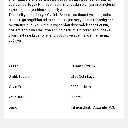
sayfasında, büyük bir medeniyetin mensupları olan yaralı bilinçler için
kayıp değerler yeniden keşfediliyor.
Tecrübeli yazar Hüseyin Öztürk, Anadolu’da ticaret yollarını, daha
önce bu güzergâhları adım adım dolaşan seyyahların rehberliğinde
okuyucuya sunuyor. Onların yaşadıkları dönemdeki tespitlerinin,
gözlemlerinin ve araştırmalarının ticaretimizin kökenlerini ortaya
çıkarmakta ne kadar önemli olduğunu yeniden fark etmememizi
sağlıyor.
Yazar Hüseyin Öztürk
Grafik Tasarım Ufuk Çetinkaya
Yayın Yılı 2023 - 1 bsm.
Yatın Türü Prestij
Baskı Filmon Baskı Çözümler A.Ş.
Bu ürünün fiyat bilgisi, resim, ürün açıklamalarında ve diğer
konularda yetersiz gördüğünüz noktaları öneri formunu